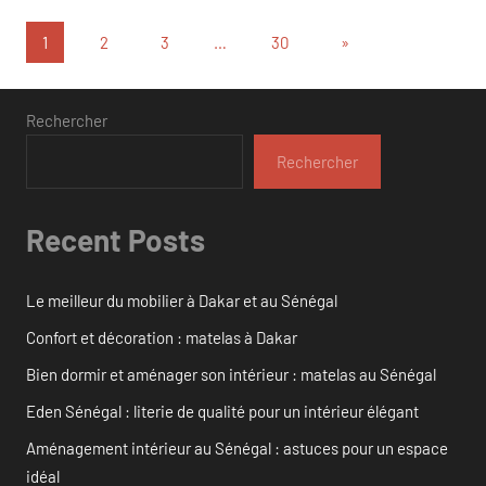
Pagination
Articles
1
2
3
…
30
»
suivants
des
publications
Rechercher
Rechercher
Recent Posts
Le meilleur du mobilier à Dakar et au Sénégal
Confort et décoration : matelas à Dakar
Bien dormir et aménager son intérieur : matelas au Sénégal
Eden Sénégal : literie de qualité pour un intérieur élégant
Aménagement intérieur au Sénégal : astuces pour un espace
idéal