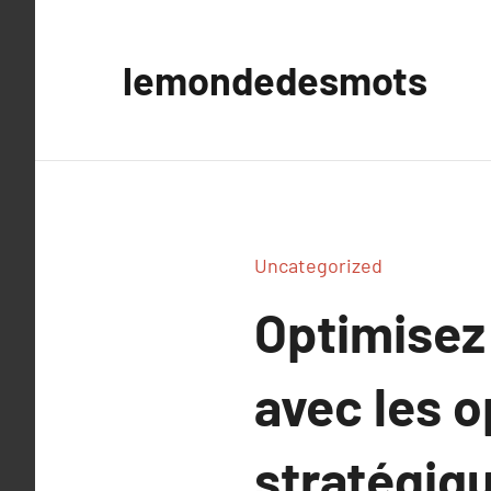
Aller
au
lemondedesmots
contenu
Uncategorized
Optimisez 
avec les 
stratégiq