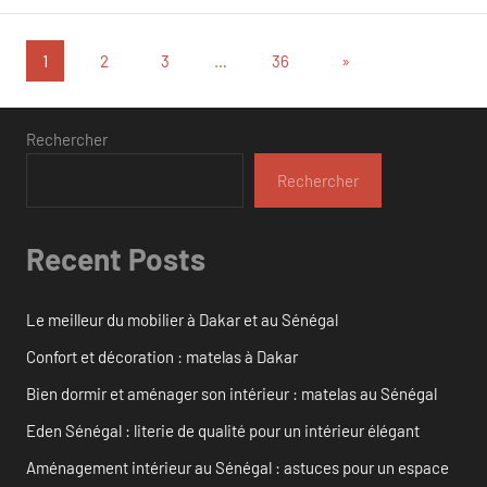
Pagination
Articles
1
2
3
…
36
»
suivants
des
publications
Rechercher
Rechercher
Recent Posts
Le meilleur du mobilier à Dakar et au Sénégal
Confort et décoration : matelas à Dakar
Bien dormir et aménager son intérieur : matelas au Sénégal
Eden Sénégal : literie de qualité pour un intérieur élégant
Aménagement intérieur au Sénégal : astuces pour un espace