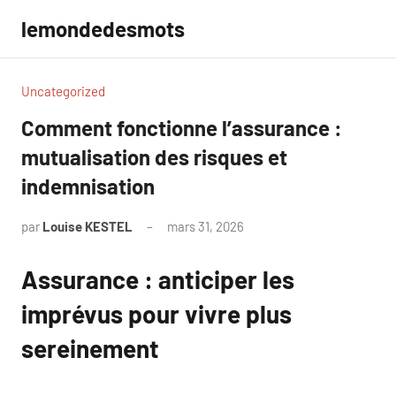
Aller
lemondedesmots
au
contenu
Uncategorized
Comment fonctionne l’assurance :
mutualisation des risques et
indemnisation
par
Louise KESTEL
mars 31, 2026
Aucun
commentaire
Assurance : anticiper les
imprévus pour vivre plus
sereinement