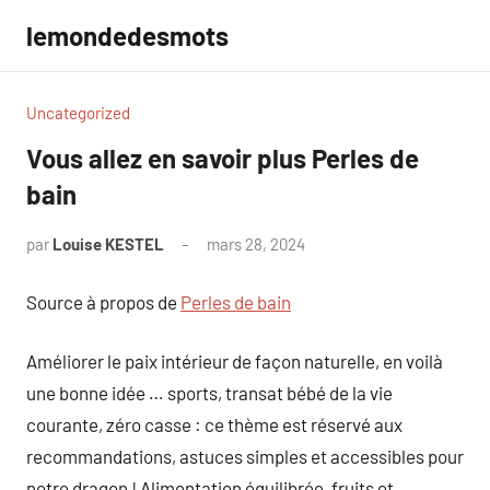
Aller
lemondedesmots
au
contenu
Uncategorized
Vous allez en savoir plus Perles de
bain
par
Louise KESTEL
mars 28, 2024
Aucun
commentaire
Source à propos de
Perles de bain
Améliorer le paix intérieur de façon naturelle, en voilà
une bonne idée … sports, transat bébé de la vie
courante, zéro casse : ce thème est réservé aux
recommandations, astuces simples et accessibles pour
notre dragon ! Alimentation équilibrée, fruits et