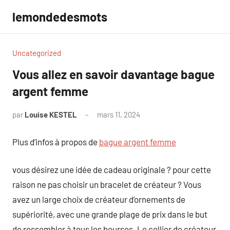
Aller
lemondedesmots
au
contenu
Uncategorized
Vous allez en savoir davantage bague
argent femme
par
Louise KESTEL
mars 11, 2024
Aucun
commentaire
Plus d’infos à propos de
bague argent femme
vous désirez une idée de cadeau originale ? pour cette
raison ne pas choisir un bracelet de créateur ? Vous
avez un large choix de créateur d’ornements de
supériorité, avec une grande plage de prix dans le but
de ressembler à tous les bourses. Le collier de créateur