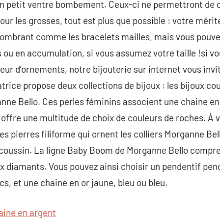
n petit ventre bombement. Ceux-ci ne permettront de q
ur les grosses, tout est plus que possible : votre mérit
combrant comme les bracelets mailles, mais vous pouv
s ou en accumulation, si vous assumez votre taille !si v
teur d’ornements, notre bijouterie sur internet vous invi
trice propose deux collections de bijoux : les bijoux co
anne Bello. Ces perles féminins associent une chaine en 
ffre une multitude de choix de couleurs de roches. À vou
Les pierres filiforme qui ornent les colliers Morganne Bel
 coussin. La ligne Baby Boom de Morganne Bello compren
x diamants. Vous pouvez ainsi choisir un pendentif pen
s, et une chaine en or jaune, bleu ou bleu.
aine en argent