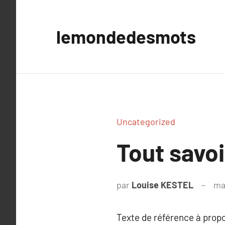
Aller
au
lemondedesmots
contenu
Uncategorized
Tout savoi
par
Louise KESTEL
ma
Texte de référence à prop