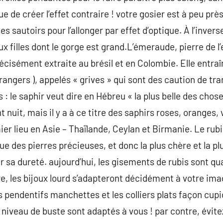
que de créer l’effet contraire ! votre gosier est à peu pr
es sautoirs pour l’allonger par effet d’optique. À l’inver
x filles dont le gorge est grand.L’émeraude, pierre de 
récisément extraite au brésil et en Colombie. Elle entra
trangers ), appelés « grives » qui sont des caution de tr
s : le saphir veut dire en Hébreu « la plus belle des chos
 nuit, mais il y a à ce titre des saphirs roses, oranges,
ier lieu en Asie – Thaïlande, Ceylan et Birmanie. Le rubis,
ue des pierres précieuses, et donc la plus chère et la pl
sa dureté. aujourd’hui, les gisements de rubis sont qua
e, les bijoux lourd s’adapteront décidément à votre imag
s pendentifs manchettes et les colliers plats façon cup
niveau de buste sont adaptés à vous ! par contre, évitez