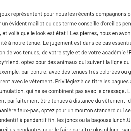
joux représentent pour nous les récents compagnons pou
 un évident maillot ou des terme conseillé d’oreilles pe
et voilà que le look est état ! Les pierres, nous en avon
cité à notre tenue. Le jugement est dans ce cas essentie
tion de vos tenues, de votre style et de votre académie
friend, optez pour des animaux qui suivent la ligne du
exemple. par contre, avec des tenues très colorées ou 
fèrent avec le vêtement. Privilégiez à ce titre les bagues
umulation, qui ne se combinent pas avec le dressage. Les
ent parfaitement être tenues à distance du vêtement. d
manière faux-pas, optez pour un mouton standard qui se
pendentif à pendentif fin, les joncs ou la bagouse lunch.
’oreilles pendantes pour le faire paraitre plus oblong, 