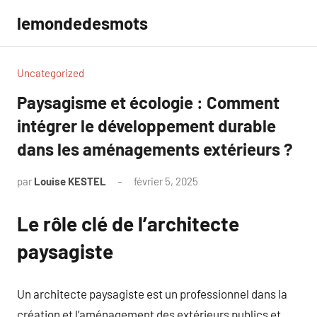
Aller
lemondedesmots
au
contenu
Uncategorized
Paysagisme et écologie : Comment
intégrer le développement durable
dans les aménagements extérieurs ?
par
Louise KESTEL
février 5, 2025
Aucun
commentaire
Le rôle clé de l’architecte
paysagiste
Un architecte paysagiste est un professionnel dans la
création et l’aménagement des extérieurs publics et