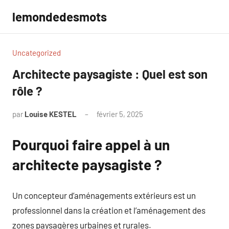
Aller
lemondedesmots
au
contenu
Uncategorized
Architecte paysagiste : Quel est son
rôle ?
par
Louise KESTEL
février 5, 2025
Aucun
commentaire
Pourquoi faire appel à un
architecte paysagiste ?
Un concepteur d’aménagements extérieurs est un
professionnel dans la création et l’aménagement des
zones paysagères urbaines et rurales.