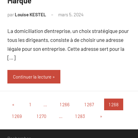
Marque
par
Louise KESTEL
mars 5, 2024
Aucun
commentaire
La domiciliation d’entreprise, un choix stratégique pour
tous les dirigeants, consiste à de choisir une adresse
légale pour son entreprise. Cette adresse sert pour la
[…]
Continuer la lecture
Pagination
Publications
«
1
…
1 266
1 267
1 268
précédentes
des
Articles
1 269
1 270
…
1 283
»
suivants
publications