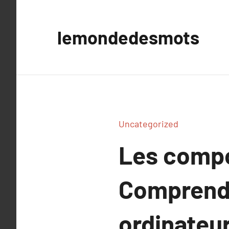
Aller
au
lemondedesmots
contenu
Uncategorized
Les compo
Comprendr
ordinateu