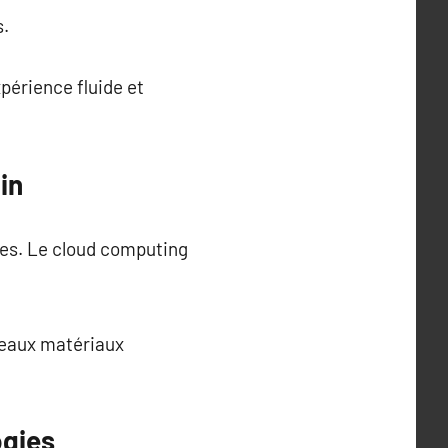
s.
érience fluide et
in
mes. Le cloud computing
veaux matériaux
ogies