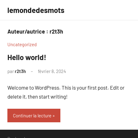
Aller
lemondedesmots
au
contenu
Auteur/autrice :
r2t3h
Uncategorized
Hello world!
par
r2t3h
février 8, 2024
1
commentaire
Welcome to WordPress. This is your first post. Edit or
delete it, then start writing!
Continuer la lecture