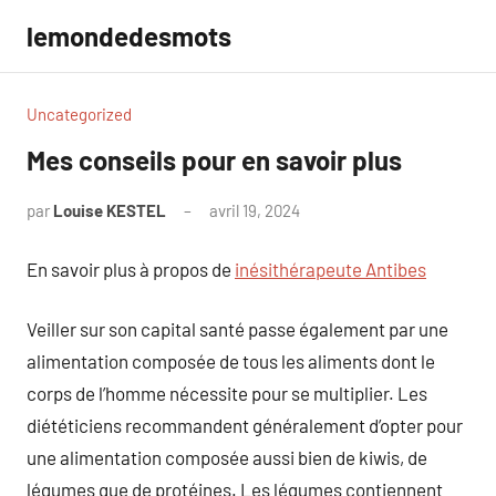
Aller
lemondedesmots
au
contenu
Uncategorized
Mes conseils pour en savoir plus
par
Louise KESTEL
avril 19, 2024
Aucun
commentaire
En savoir plus à propos de
inésithérapeute Antibes
Veiller sur son capital santé passe également par une
alimentation composée de tous les aliments dont le
corps de l’homme nécessite pour se multiplier. Les
diététiciens recommandent généralement d’opter pour
une alimentation composée aussi bien de kiwis, de
légumes que de protéines. Les légumes contiennent