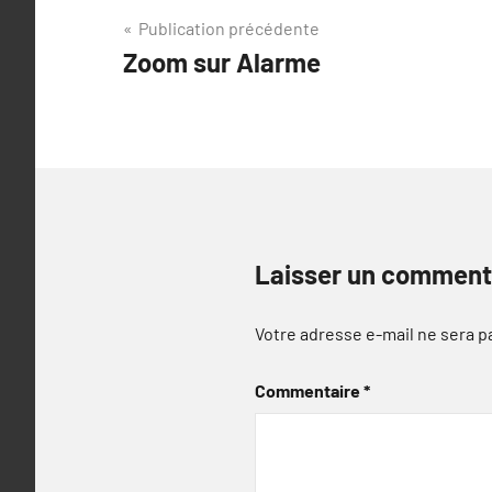
Navigation
Publication précédente
Zoom sur Alarme
de
l’article
Laisser un comment
Votre adresse e-mail ne sera p
Commentaire
*