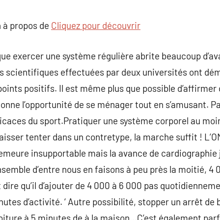
commentaire
 à propos de
Cliquez pour découvrir
 que exercer une système régulière abrite beaucoup d’av
 scientifiques effectuées par deux universités ont dém
oints positifs. Il est même plus que possible d’affirmer
 donne l’opportunité de se ménager tout en s’amusant. P
icaces du sport.Pratiquer une système corporel au moin
aisser tenter dans un contretype, la marche suffit ! L’
emeure insupportable mais la avance de cardiographie j
nsemble d’entre nous en faisons à peu près la moitié, 4 
 dire qu’il d’ajouter de 4 000 à 6 000 pas quotidienneme
tes d’activité. ‘ Autre possibilité, stopper un arrêt de
 voiture à 5 minutes de à la maison…C’est également pa