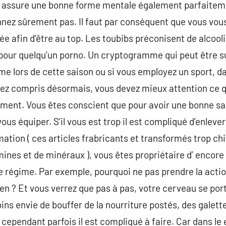
 assure une bonne forme mentale également parfaitemen
nez sûrement pas. Il faut par conséquent que vous vou
e afin d’être au top. Les toubibs préconisent de alcoolise
pour quelqu’un porno. Un cryptogramme qui peut être su
 lors de cette saison ou si vous employez un sport, da
avez compris désormais, vous devez mieux attention ce 
ment. Vous êtes conscient que pour avoir une bonne sant
us équiper. S’il vous est trop il est compliqué d’enlever
tion ( ces articles frabricants et transformés trop ch
mines et de minéraux ), vous êtes propriétaire d’ encor
e régime. Par exemple, pourquoi ne pas prendre la actio
ien ? Et vous verrez que pas à pas, votre cerveau se p
ns envie de bouffer de la nourriture postés, des galette
e cependant parfois il est compliqué à faire. Car dans le