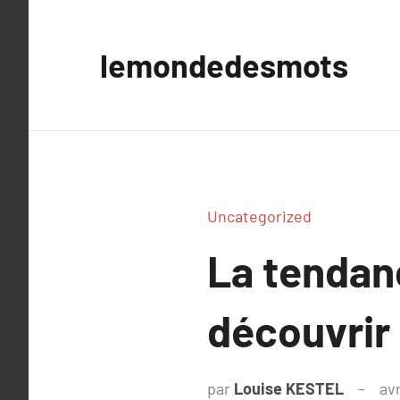
Aller
au
lemondedesmots
contenu
Uncategorized
La tendan
découvrir
par
Louise KESTEL
avr