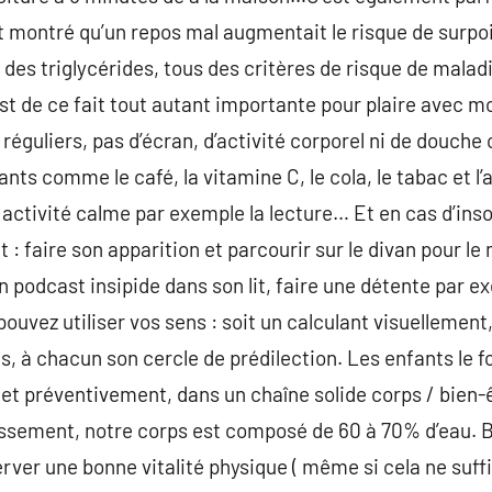
nt montré qu’un repos mal augmentait le risque de surpo
 des triglycérides, tous des critères de risque de malad
st de ce fait tout autant importante pour plaire avec m
 réguliers, pas d’écran, d’activité corporel ni de douc
tants comme le café, la vitamine C, le cola, le tabac et l
activité calme par exemple la lecture… Et en cas d’ins
 : faire son apparition et parcourir sur le divan pour l
n podcast insipide dans son lit, faire une détente par e
ouvez utiliser vos sens : soit un calculant visuellement
, à chacun son cercle de prédilection. Les enfants le fo
t préventivement, dans un chaîne solide corps / bien-ê
issement, notre corps est composé de 60 à 70% d’eau. B
erver une bonne vitalité physique ( même si cela ne suff