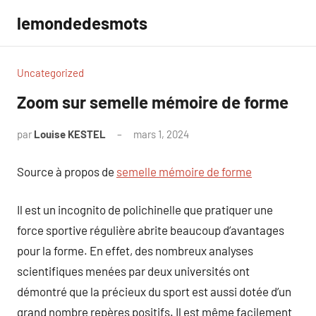
Aller
lemondedesmots
au
contenu
Uncategorized
Zoom sur semelle mémoire de forme
par
Louise KESTEL
mars 1, 2024
Aucun
commentaire
Source à propos de
semelle mémoire de forme
Il est un incognito de polichinelle que pratiquer une
force sportive régulière abrite beaucoup d’avantages
pour la forme. En effet, des nombreux analyses
scientifiques menées par deux universités ont
démontré que la précieux du sport est aussi dotée d’un
grand nombre repères positifs. Il est même facilement