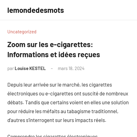
Aller
lemondedesmots
au
contenu
Uncategorized
Zoom sur les e-cigarettes:
Informations et idées reçues
par
Louise KESTEL
mars 18, 2024
Aucun
commentaire
Depuis leur arrivée sur le marché, les cigarettes
électroniques ou e-cigarettes ont suscité de nombreux
débats. Tandis que certains voient en elles une solution
pour réduire les méfaits au tabagisme traditionnel,
d’autres s’interrogent sur leurs impacts réels.
Comprendre les cigarettes électroniques