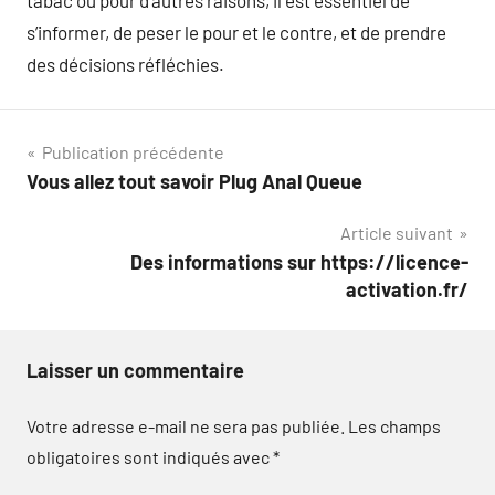
tabac ou pour d’autres raisons, il est essentiel de
s’informer, de peser le pour et le contre, et de prendre
des décisions réfléchies.
Navigation
Publication précédente
Vous allez tout savoir Plug Anal Queue
de
Article suivant
l’article
Des informations sur https://licence-
activation.fr/
Laisser un commentaire
Votre adresse e-mail ne sera pas publiée.
Les champs
obligatoires sont indiqués avec
*