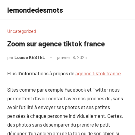
Aller
lemondedesmots
au
contenu
Uncategorized
Zoom sur agence tiktok france
par
Louise KESTEL
janvier 18, 2025
Aucun
commentaire
Plus d’informations à propos de
agence tiktok france
Sites comme par exemple Facebook et Twitter nous
permettent d’avoir contact avec nos proches de, sans
avoir l’utilité à envoyer ses photos et ses petites
pensées à chaque personne individuellement. Certes,
des photos sans désemparer du prendre le petit
déjeuner d’un ancien ami de la fac ou de son chien si