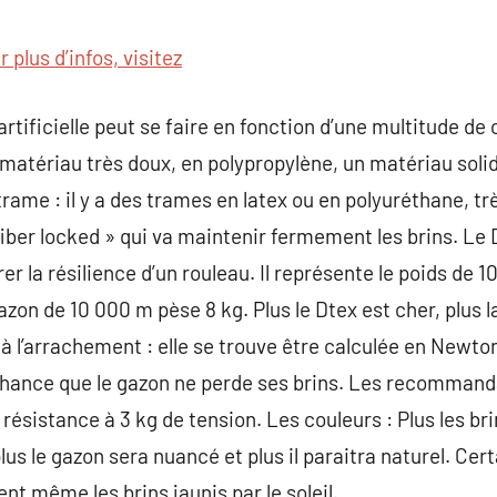
commentaire
 plus d’infos, visitez
artificielle peut se faire en fonction d’une multitude de
n matériau très doux, en polypropylène, un matériau soli
rame : il y a des trames en latex ou en polyuréthane, tr
fiber locked » qui va maintenir fermement les brins. L
r la résilience d’un rouleau. Il représente le poids de 1
gazon de 10 000 m pèse 8 kg. Plus le Dtex est cher, plus l
à l’arrachement : elle se trouve être calculée en Newton
chance que le gazon ne perde ses brins. Les recomman
ésistance à 3 kg de tension. Les couleurs : Plus les bri
lus le gazon sera nuancé et plus il paraitra naturel. Cer
ent même les brins jaunis par le soleil.