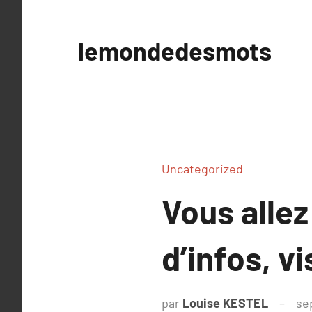
Aller
au
lemondedesmots
contenu
Uncategorized
Vous allez
d’infos, vi
par
Louise KESTEL
se