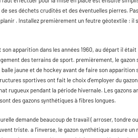
l faut effectuer pour la mise en place est ensuite simpl
 de ses déchets crudités et des éventuelles pierres. Pas
planir . Installez premièrement un feutre géotextile : il 
t son apparition dans les années 1960, au départ il étai
gement des terrains de sport. premièrement, le gazon s
e balle jaune et de hockey avant de faire son apparition s
tructures sportives ont fait le choix d’employer du ga
at rugueux pendant la période hivernale. Les gazons arti
l sont des gazons synthétiques à fibres longues.
urelle demande beaucoup de travail ( arroser, tondre ou
ent triste. a l’inverse, le gazon synthétique assure un 