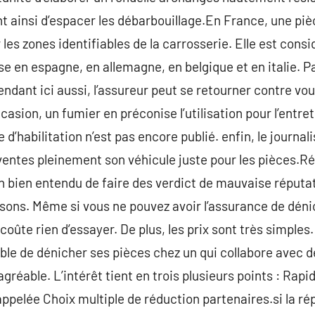
 ainsi d’espacer les débarbouillage.En France, une pièce
r les zones identifiables de la carrosserie. Elle est con
e en espagne, en allemagne, en belgique et en italie. Par 
ndant ici aussi, l’assureur peut se retourner contre vous
asion, un fumier en préconise l’utilisation pour l’entret
d’habilitation n’est pas encore publié. enfin, le journalis
ventes pleinement son véhicule juste pour les pièces.Rép
tion bien entendu de faire des verdict de mauvaise réput
isons. Même si vous ne pouvez avoir l’assurance de déni
 coûte rien d’essayer. De plus, les prix sont très simples.
able de dénicher ses pièces chez un qui collabore avec d
agréable. L’intérêt tient en trois plusieurs points : Rapi
pelée Choix multiple de réduction partenaires.si la répa