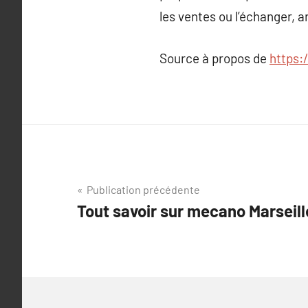
les ventes ou l’échanger, 
Source à propos de
https:
Navigation
Publication précédente
Tout savoir sur mecano Marseill
de
l’article