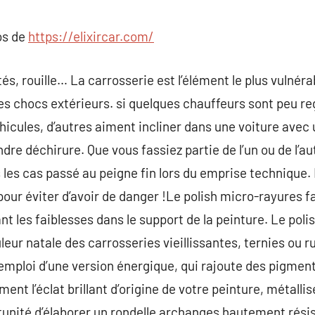
commentaire
os de
https://elixircar.com/
és, rouille… La carrosserie est l’élément le plus vulnérab
e les chocs extérieurs. si quelques chauffeurs sont peu re
icules, d’autres aiment incliner dans une voiture avec
re déchirure. Que vous fassiez partie de l’un ou de l’au
 les cas passé au peigne fin lors du emprise technique. 
pour éviter d’avoir de danger !Le polish micro-rayures f
t les faiblesses dans le support de la peinture. Le poli
ouleur natale des carrosseries vieillissantes, ternies ou 
’emploi d’une version énergique, qui rajoute des pigment
nt l’éclat brillant d’origine de votre peinture, métallis
rtunité d’élaborer un rondelle archanges hautement rési