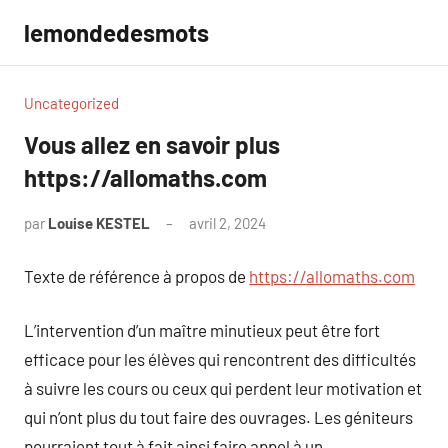
Aller
lemondedesmots
au
contenu
Uncategorized
Vous allez en savoir plus
https://allomaths.com
par
Louise KESTEL
avril 2, 2024
Aucun
commentaire
Texte de référence à propos de
https://allomaths.com
L’intervention d’un maître minutieux peut être fort
efficace pour les élèves qui rencontrent des difficultés
à suivre les cours ou ceux qui perdent leur motivation et
qui n’ont plus du tout faire des ouvrages. Les géniteurs
pourraient tout à fait ainsi faire appel à un