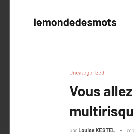
Aller
au
lemondedesmots
contenu
Uncategorized
Vous allez
multirisq
par
Louise KESTEL
ma