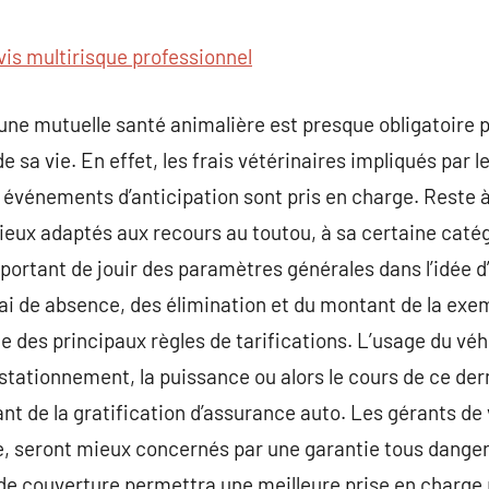
commentaire
vis multirisque professionnel
ne mutuelle santé animalière est presque obligatoire pou
e sa vie. En effet, les frais vétérinaires impliqués par l
 événements d’anticipation sont pris en charge. Reste à 
ieux adaptés aux recours au toutou, à sa certaine catég
important de jouir des paramètres générales dans l’idée
ai de absence, des élimination et du montant de la exem
tie des principaux règles de tarifications. L’usage du v
 stationnement, la puissance ou alors le cours de ce de
nt de la gratification d’assurance auto. Les gérants de
te, seront mieux concernés par une garantie tous dangers
 de couverture permettra une meilleure prise en charge p