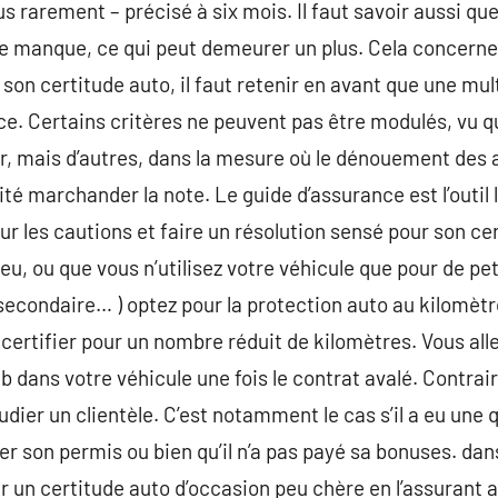
lus rarement – précisé à six mois. Il faut savoir aussi q
 manque, ce qui peut demeurer un plus. Cela concerne 
son certitude auto, il faut retenir en avant que une mult
ce. Certains critères ne peuvent pas être modulés, vu qu
, mais d’autres, dans la mesure où le dénouement des 
lité marchander la note. Le guide d’assurance est l’outil 
ur les cautions et faire un résolution sensé pour son ce
eu, ou que vous n’utilisez votre véhicule que pour de peti
secondaire… ) optez pour la protection auto au kilomètre
 certifier pour un nombre réduit de kilomètres. Vous all
b dans votre véhicule une fois le contrat avalé. Contra
udier un clientèle. C’est notamment le cas s’il a eu une
etirer son permis ou bien qu’il n’a pas payé sa bonuses. dan
r un certitude auto d’occasion peu chère en l’assurant au 