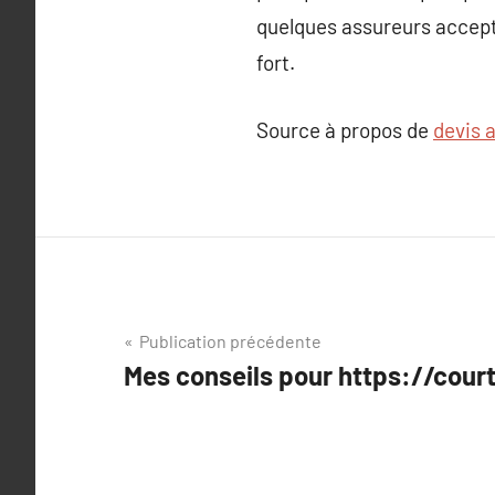
quelques assureurs accepte
fort.
Source à propos de
devis 
Navigation
Publication précédente
Mes conseils pour https://court
de
l’article