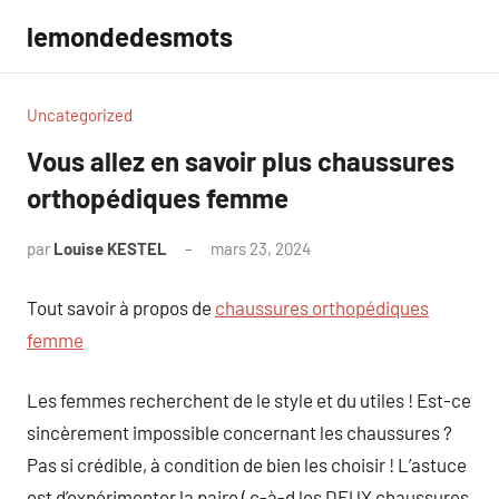
Aller
lemondedesmots
au
contenu
Uncategorized
Vous allez en savoir plus chaussures
orthopédiques femme
par
Louise KESTEL
mars 23, 2024
Aucun
commentaire
Tout savoir à propos de
chaussures orthopédiques
femme
Les femmes recherchent de le style et du utiles ! Est-ce
sincèrement impossible concernant les chaussures ?
Pas si crédible, à condition de bien les choisir ! L’astuce
est d’expérimenter la paire ( c-à-d les DEUX chaussures