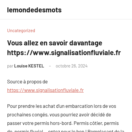
Aller
lemondedesmots
au
contenu
Uncategorized
Vous allez en savoir davantage
https://www.signalisationfluviale.fr
par
Louise KESTEL
octobre 26, 2024
Aucun
commentaire
Source à propos de
https://www.signalisationfluviale.fr
Pour prendre les achat d’un embarcation lors de vos
prochaines congés, vous pourriez avoir décidé de
passer votre permis hors-bord. Permis côtier, permis
de, permis fluvial… optez pour le bon ! Remplaçant de la