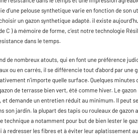
bonne résistance dans le temps et une impression agréabl
e d’une pelouse synthetique varie en fonction de son uti
 choisir un gazon synthetique adapté. il existe aujourd’h
de C ) à mémoire de forme, c’est notre technologie Résil
esistance dans le temps.
end de nombreux atouts, qui en font une préférence ju
aux ou en carrés, il se différencie tout d’abord par une 
mativement n’importe quelle surface. Quelques minutes 
gazon de terrasse bien vert, été comme hiver. Le gazon
 et demande un entretien réduit au minimum. Il peut se
 son jardin. la plupart des tapis ou rouleaux de gazon art
e technique a notamment pour but de bien lester le gazo
 à redresser les fibres et à éviter leur aplatissement 