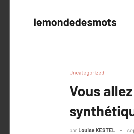
Aller
au
lemondedesmots
contenu
Uncategorized
Vous alle
synthétiq
par
Louise KESTEL
se