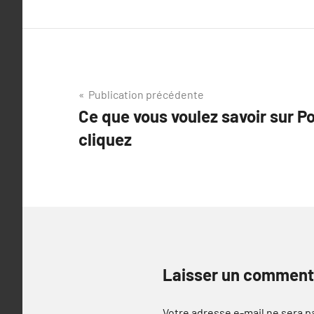
Navigation
Publication précédente
Ce que vous voulez savoir sur Po
de
cliquez
l’article
Laisser un comment
Votre adresse e-mail ne sera p