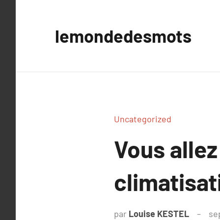
Aller
au
lemondedesmots
contenu
Uncategorized
Vous allez
climatisa
par
Louise KESTEL
se