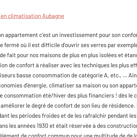
commentaire
ien climatisation Aubagne
n appartement c’est un investissement pour son confort 
ie fermé où il est difficile d’ouvrir ses verres par exempl
de fait pour nos maisons de plus en plus isolées et étan
ion de confort à réaliser avec les techniques les plus e
tiseurs basse consommation de catégorie A, etc., … Ain
conomies d’énergie, climatiser sa maison ou son appart
de consommation été/hiver des plus financiers ! dès le
méliorer le degré de confort de son lieu de résidence
nt les périodes froides et de les rafraîchir pendant le
dans les années 1930 et était réservée à des constructio
 élément de confort commun pour une multitude de de lo