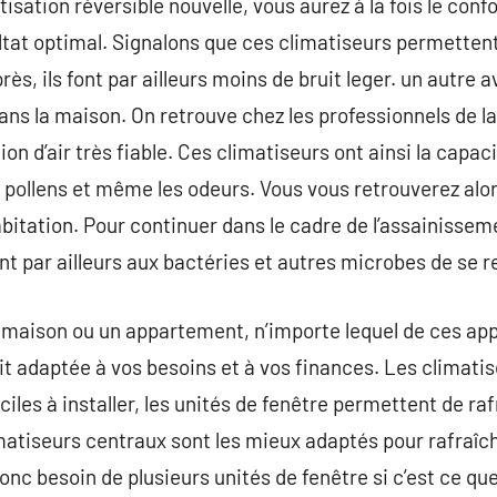
sation réversible nouvelle, vous aurez à la fois le conf
sultat optimal. Signalons que ces climatiseurs permetten
ès, ils font par ailleurs moins de bruit leger. un autre 
r dans la maison. On retrouve chez les professionnels de l
on d’air très fiable. Ces climatiseurs ont ainsi la capaci
es pollens et même les odeurs. Vous vous retrouverez alo
abitation. Pour continuer dans le cadre de l’assainissement
 par ailleurs aux bactéries et autres microbes de se r
e maison ou un appartement, n’importe lequel de ces app
oit adaptée à vos besoins et à vos finances. Les climati
iles à installer, les unités de fenêtre permettent de raf
atiseurs centraux sont les mieux adaptés pour rafraîchir
donc besoin de plusieurs unités de fenêtre si c’est ce q