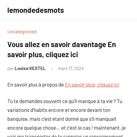
Aller
lemondedesmots
au
contenu
Uncategorized
Vous allez en savoir davantage En
savoir plus, cliquez ici
par
Louise KESTEL
mars 17, 2024
Aucun
commentaire
En savoir plus à propos de
En savoir plus, cliquez ici
Tu te demandes souvent ce qu’il manque à ta vie ? Tu
variations d’habits encore et encore devant ton
banquise, mais c’est étant donné que s’il manquait
encore quelque chose… et c’est le cas ! maintenant, je
vais me transporter de te rappeler un renseignement