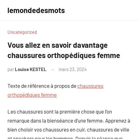
Aller
lemondedesmots
au
contenu
Uncategorized
Vous allez en savoir davantage
chaussures orthopédiques femme
par
Louise KESTEL
mars 23, 2024
Aucun
commentaire
Texte de référence à propos de
chaussures
orthopédiques femme
Les chaussures sont la première chose que l’on
remarque dans la bienséance d’une femme. Apprenez à
bien choisir vos chaussures en cuir, chaussures de ville
et sneakers pour les hommes. Depuis la séance que