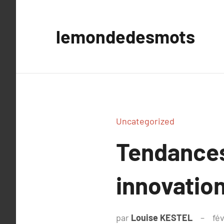
Aller
au
lemondedesmots
contenu
Uncategorized
Tendances 
innovation
par
Louise KESTEL
fév