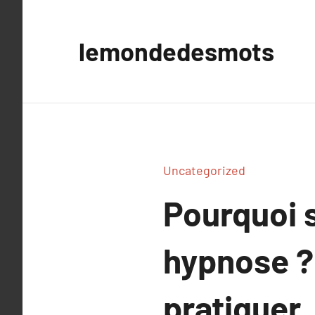
Aller
au
lemondedesmots
contenu
Uncategorized
Pourquoi 
hypnose ?
pratiquer.