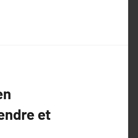
en
endre et