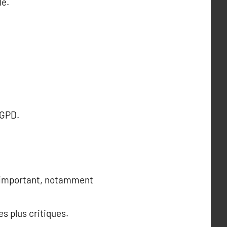
le.
RGPD.
t important, notamment
s plus critiques.