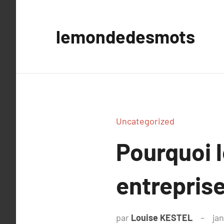
Aller
au
lemondedesmots
contenu
Uncategorized
Pourquoi l
entreprise
par
Louise KESTEL
jan