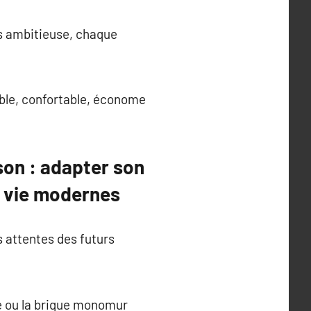
lus ambitieuse, chaque
able, confortable, économe
son : adapter son
e vie modernes
s attentes des futurs
re ou la brique monomur