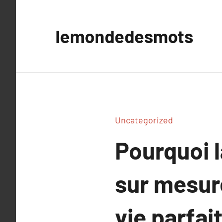
Aller
au
lemondedesmots
contenu
Uncategorized
Pourquoi 
sur mesur
vie parfai