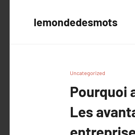
Aller
au
lemondedesmots
contenu
Uncategorized
Pourquoi a
Les avant
entrepris