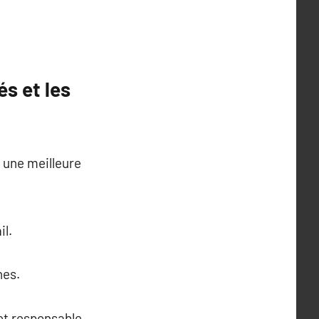
és et les
 une meilleure
il.
hes.
et responsable.