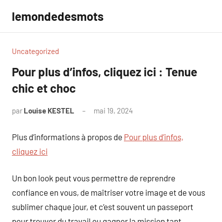
Aller
lemondedesmots
au
contenu
Uncategorized
Pour plus d’infos, cliquez ici : Tenue
chic et choc
par
Louise KESTEL
mai 19, 2024
Aucun
commentaire
Plus d’informations à propos de
Pour plus d’infos,
cliquez ici
Un bon look peut vous permettre de reprendre
confiance en vous, de maîtriser votre image et de vous
sublimer chaque jour, et c’est souvent un passeport
pour trouver du travail ou gagner la mission tant