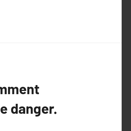
comment
de danger.