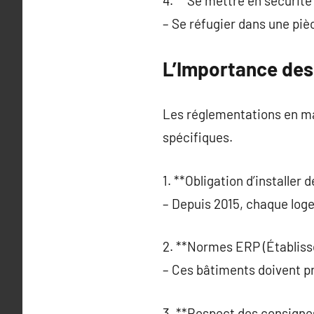
4. **Se mettre en sécurité 
– Se réfugier dans une pièc
L’Importance des
Les réglementations en ma
spécifiques.
1. **Obligation d’installer
– Depuis 2015, chaque log
2. **Normes ERP (Établiss
– Ces bâtiments doivent p
3. **Respect des consignes