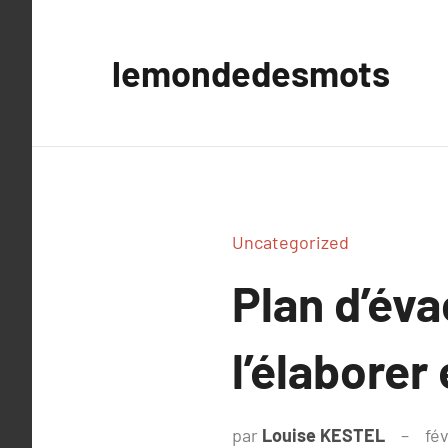
Aller
au
lemondedesmots
contenu
Uncategorized
Plan d’év
l’élaborer
par
Louise KESTEL
fév