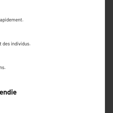
 rapidement.
t des individus.
ns.
cendie