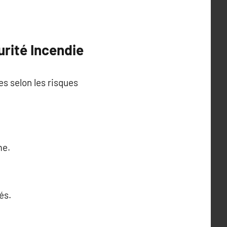
rité Incendie
s selon les risques
me.
és.