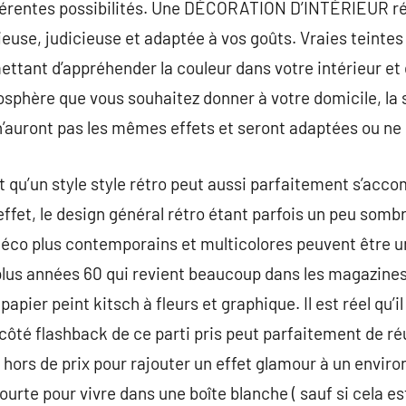
fférentes possibilités. Une DÉCORATION D’INTÉRIEUR r
use, judicieuse et adaptée à vos goûts. Vraies teintes
ettant d’appréhender la couleur dans votre intérieur et 
sphère que vous souhaitez donner à votre domicile, la s
 n’auront pas les mêmes effets et seront adaptées ou ne 
u’un style style rétro peut aussi parfaitement s’ac
 effet, le design général rétro étant parfois un peu som
déco plus contemporains et multicolores peuvent être u
 plus années 60 qui revient beaucoup dans les magazines
apier peint kitsch à fleurs et graphique. Il est réel qu’i
 côté flashback de ce parti pris peut parfaitement de ré
hors de prix pour rajouter un effet glamour à un envir
ourte pour vivre dans une boîte blanche ( sauf si cela est