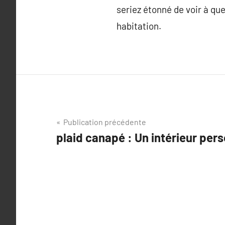
seriez étonné de voir à que
habitation.
Navigation
Publication précédente
plaid canapé : Un intérieur per
de
l’article