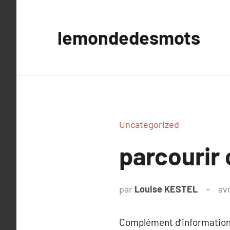
Aller
au
lemondedesmots
contenu
Uncategorized
parcourir 
par
Louise KESTEL
avr
Complément d’information