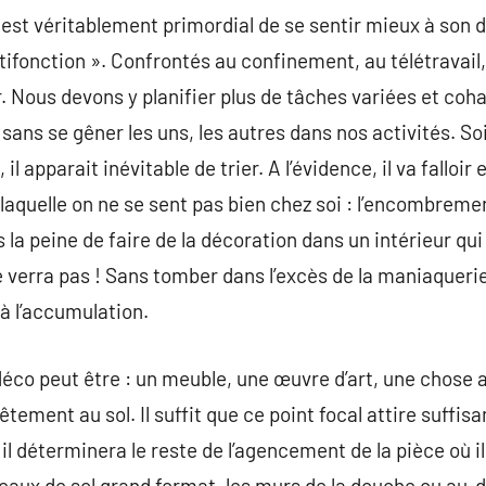
 est véritablement primordial de se sentir mieux à son 
tifonction ». Confrontés au confinement, au télétravail
. Nous devons y planifier plus de tâches variées et coha
ns se gêner les uns, les autres dans nos activités. So
il apparait inévitable de trier. A l’évidence, il va falloir
laquelle on ne se sent pas bien chez soi : l’encombrement,
s la peine de faire de la décoration dans un intérieur q
e verra pas ! Sans tomber dans l’excès de la maniaque
à l’accumulation.
déco peut être : un meuble, une œuvre d’art, une chose
ment au sol. Il suffit que ce point focal attire suffisa
l déterminera le reste de l’agencement de la pièce où il
reaux de sol grand format, les murs de la douche ou au-d