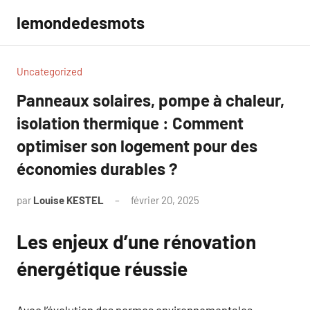
Aller
lemondedesmots
au
contenu
Uncategorized
Panneaux solaires, pompe à chaleur,
isolation thermique : Comment
optimiser son logement pour des
économies durables ?
par
Louise KESTEL
février 20, 2025
Aucun
commentaire
Les enjeux d’une rénovation
énergétique réussie
Avec l’évolution des normes environnementales,