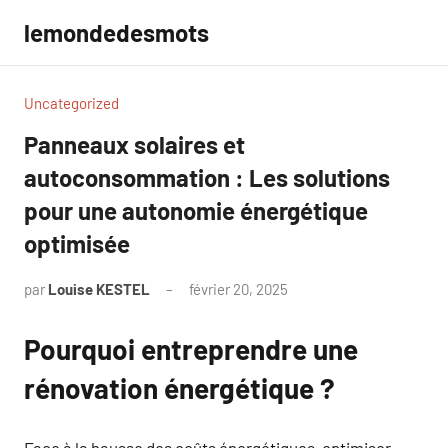
Aller
lemondedesmots
au
contenu
Uncategorized
Panneaux solaires et
autoconsommation : Les solutions
pour une autonomie énergétique
optimisée
par
Louise KESTEL
février 20, 2025
Aucun
commentaire
Pourquoi entreprendre une
rénovation énergétique ?
Face à la hausse des coûts énergétiques, optimiser