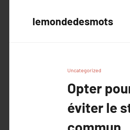
Aller
au
lemondedesmots
contenu
Uncategorized
Opter pour
éviter le 
commun