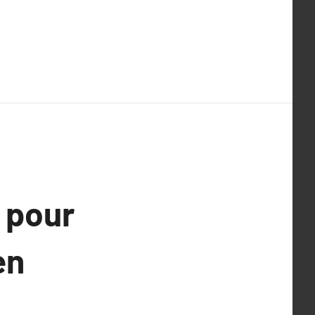
é pour
en