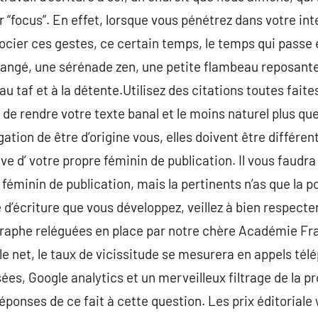
 “focus”. En effet, lorsque vous pénétrez dans votre int
ocier ces gestes, ce certain temps, le temps qui passe 
rangé, une sérénade zen, une petite flambeau reposante
u taf et à la détente.Utilisez des citations toutes fait
 de rendre votre texte banal et le moins naturel plus qu
ation de être d’origine vous, elles doivent être différents
ve d’ votre propre féminin de publication. Il vous faudr
éminin de publication, mais la pertinents n’as que la po
le d’écriture que vous développez, veillez à bien respecte
raphe reléguées en place par notre chère Académie Fra
r le net, le taux de vicissitude se mesurera en appels té
sées, Google analytics et un merveilleux filtrage de la 
réponses de ce fait à cette question. Les prix éditoria