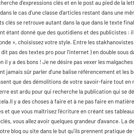
rche d’expressions clés et en le post au pied de la lett
ans le cas d’une classe d’articles restant dans une mê
 clés se retrouve autant dans la que dans le texte final
 étant donné que des quotidiens et des publicistes : il 
 Monde », choisissez votre style. Entre les stakhanovist
 dit pas des textes pro pour l’internet ) en double sous 
n il y a des bons ! Je ne désire pas vexer les malgaches )
nt jamais sûr parler d’une balise référencement et les b
ssent que des démolitions de votre savoir-faire tout en 
erre est ardu pour qui recherche la publication qui se déf
ela.Il y a des choses à faire et à ne pas faire en matière
s et que vous maîtrisez l’écriture en créant ses tableau
lés, vous allez avoir quelques grandeur d’avance. La de
otre blog ou site dans le but qu’ils prennent pratique de