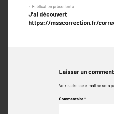
Navigation
Publication précédente
J’ai découvert
de
https://msscorrection.fr/corr
l’article
Laisser un comment
Votre adresse e-mail ne sera p
Commentaire
*