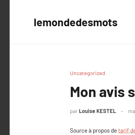
Aller
au
lemondedesmots
contenu
Uncategorized
Mon avis s
par
Louise KESTEL
ma
Source à propos de
tarif d