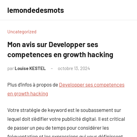
Aller
lemondedesmots
au
contenu
Uncategorized
Mon avis sur Developper ses
competences en growth hacking
par
Louise KESTEL
octobre 13, 2024
Aucun
commentaire
Plus d’infos à propos de
Developper ses competences
en growth hacking
Votre stratégie de keyword est le soubassement sur
lequel doit s’édifier votre publicité digital. Il est critical
de passer un peu de temps pour considérer les
fréquentation et les expressions qui vous définissent