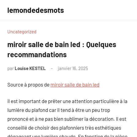
Aller
lemondedesmots
au
contenu
Uncategorized
miroir salle de bain led : Quelques
recommandations
par
Louise KESTEL
janvier 16, 2025
Aucun
commentaire
Source à propos de
miroir salle de bain led
il est important de prêter une attention particulière à la
lumiére du plafond car il tend à être un peu trop
prononcé et à ne pas bien sublimer la décoration. Il est
conseillé de choisir des plafonniers très esthétiques
dégageant une lumière chaude. En fonction de la pièce