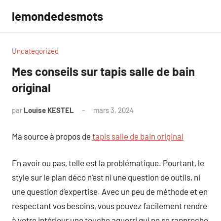
Aller
lemondedesmots
au
contenu
Uncategorized
Mes conseils sur tapis salle de bain
original
par
Louise KESTEL
mars 3, 2024
Aucun
commentaire
Ma source à propos de
tapis salle de bain original
En avoir ou pas, telle est la problématique. Pourtant, le
style sur le plan déco n’est ni une question de outils, ni
une question d’expertise. Avec un peu de méthode et en
respectant vos besoins, vous pouvez facilement rendre
à votre intérieur une touche aguerri qui ne se rapproche