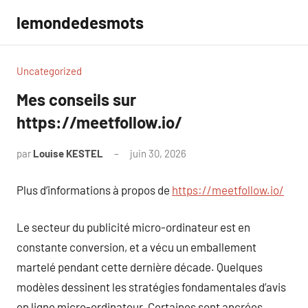
Aller
lemondedesmots
au
contenu
Uncategorized
Mes conseils sur
https://meetfollow.io/
par
Louise KESTEL
juin 30, 2026
Aucun
commentaire
Plus d’informations à propos de
https://meetfollow.io/
Le secteur du publicité micro-ordinateur est en
constante conversion, et a vécu un emballement
martelé pendant cette dernière décade. Quelques
modèles dessinent les stratégies fondamentales d’avis
en ligne micro-ordinateur. Certaines sont ancrées