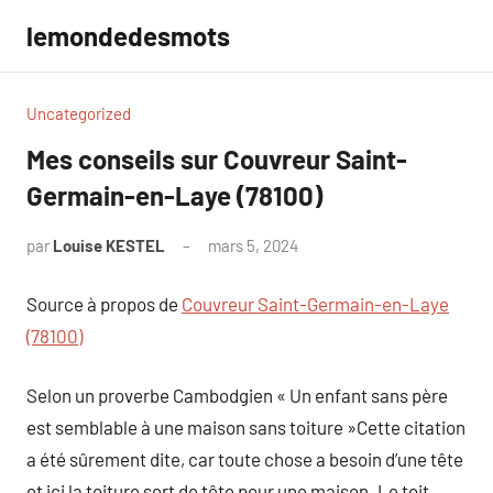
Aller
lemondedesmots
au
contenu
Uncategorized
Mes conseils sur Couvreur Saint-
Germain-en-Laye (78100)
par
Louise KESTEL
mars 5, 2024
Aucun
commentaire
Source à propos de
Couvreur Saint-Germain-en-Laye
(78100)
Selon un proverbe Cambodgien « Un enfant sans père
est semblable à une maison sans toiture »Cette citation
a été sûrement dite, car toute chose a besoin d’une tête
et ici la toiture sert de tête pour une maison. Le toit