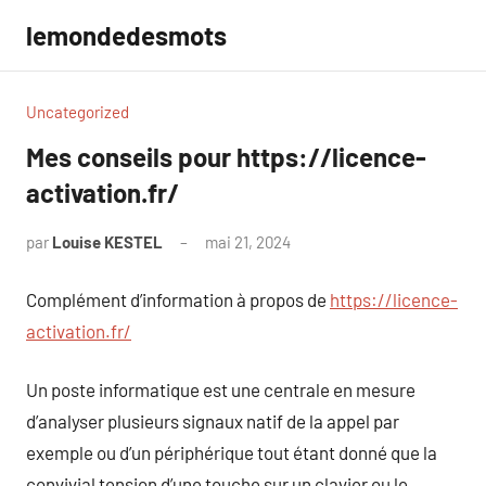
Aller
lemondedesmots
au
contenu
Uncategorized
Mes conseils pour https://licence-
activation.fr/
par
Louise KESTEL
mai 21, 2024
Aucun
commentaire
Complément d’information à propos de
https://licence-
activation.fr/
Un poste informatique est une centrale en mesure
d’analyser plusieurs signaux natif de la appel par
exemple ou d’un périphérique tout étant donné que la
convivial tension d’une touche sur un clavier ou le