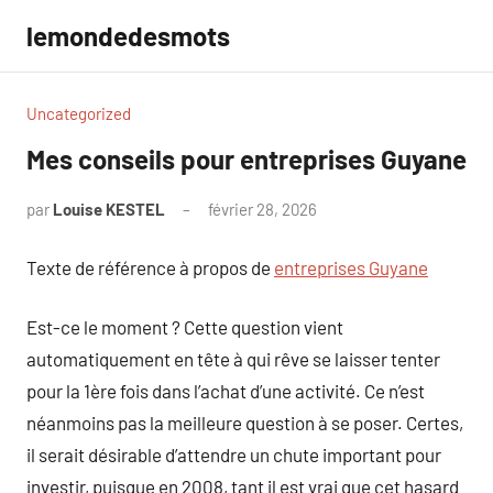
Aller
lemondedesmots
au
contenu
Uncategorized
Mes conseils pour entreprises Guyane
par
Louise KESTEL
février 28, 2026
Aucun
commentaire
Texte de référence à propos de
entreprises Guyane
Est-ce le moment ? Cette question vient
automatiquement en tête à qui rêve se laisser tenter
pour la 1ère fois dans l’achat d’une activité. Ce n’est
néanmoins pas la meilleure question à se poser. Certes,
il serait désirable d’attendre un chute important pour
investir, puisque en 2008, tant il est vrai que cet hasard