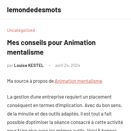
Aller
lemondedesmots
au
contenu
Uncategorized
Mes conseils pour Animation
mentalisme
par
Louise KESTEL
avril 24, 2024
Aucun
commentaire
Ma source à propos de
Animation mentalisme
La gestion d’une entreprise requiert un placement
conséquent en termes d’implication. Avec du bon sens,
de la minutie et des outils adaptés, il est tout a fait
possible d’optimiser la séance consacré à cette activité
pour faire plus avec les mêmes outils. Voici 5 bonnes