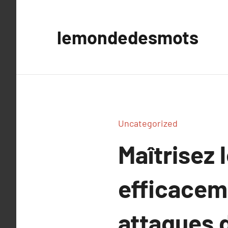
Aller
au
lemondedesmots
contenu
Uncategorized
Maîtrisez 
efficacem
attaques 