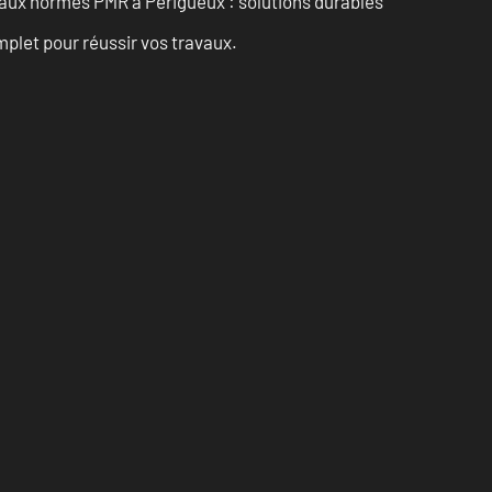
e aux normes PMR à Périgueux : solutions durables
let pour réussir vos travaux.