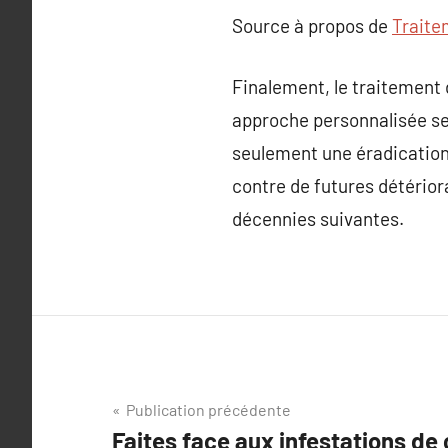
Source à propos de
Traite
Finalement, le traitement 
approche personnalisée sel
seulement une éradication 
contre de futures détériorat
décennies suivantes.
Navigation
Publication précédente
Faites face aux infestations de