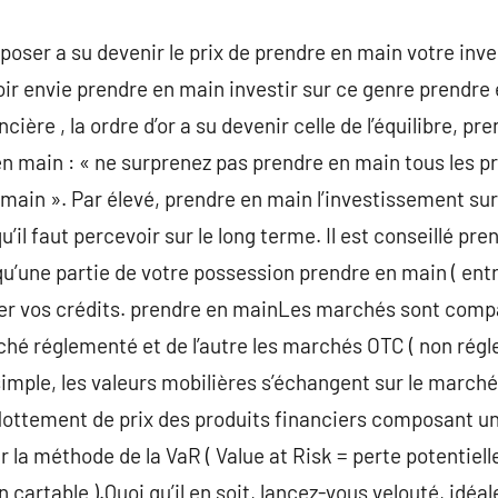
poser a su devenir le prix de prendre en main votre in
ir envie prendre en main investir sur ce genre prendre e
ière , la ordre d’or a su devenir celle de l’équilibre, pr
en main : « ne surprenez pas prendre en main tous les 
main ». Par élevé, prendre en main l’investissement su
il faut percevoir sur le long terme. Il est conseillé pre
qu’une partie de votre possession prendre en main ( entr
ier vos crédits. prendre en mainLes marchés sont com
rché réglementé et de l’autre les marchés OTC ( non régl
mple, les valeurs mobilières s’échangent sur le marché 
ottement de prix des produits financiers composant un 
a méthode de la VaR ( Value at Risk = perte potentiel
 cartable ).Quoi qu’il en soit, lancez-vous velouté, idé