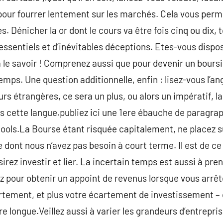
r fourrer lentement sur les marchés. Cela vous permet
s. Dénicher la or dont le cours va être fois cinq ou dix,
ssentiels et d’inévitables déceptions. Etes-vous disposé
le savoir ! Comprenez aussi que pour devenir un boursico
ps. Une question additionnelle, enfin : lisez-vous l’ang
urs étrangères, ce sera un plus, ou alors un impératif, l
 cette langue.publiez ici une 1ere ébauche de paragrap
tools.La Bourse étant risquée capitalement, ne placez 
ont nous n’avez pas besoin à court terme. Il est de ce f
irez investir et lier. La incertain temps est aussi à pre
z pour obtenir un appoint de revenus lorsque vous arrêt
partement, et plus votre écartement de investissement – 
e longue.Veillez aussi à varier les grandeurs d’entrepris