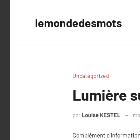
Aller
au
lemondedesmots
contenu
Uncategorized
Lumière s
par
Louise KESTEL
ma
Complément d’information