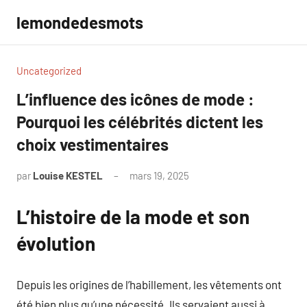
Aller
lemondedesmots
au
contenu
Uncategorized
L’influence des icônes de mode :
Pourquoi les célébrités dictent les
choix vestimentaires
par
Louise KESTEL
mars 19, 2025
Aucun
commentaire
L’histoire de la mode et son
évolution
Depuis les origines de l’habillement, les vêtements ont
été bien plus qu’une nécessité. Ils servaient aussi à